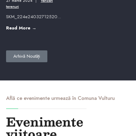
27 martie 2024
|
Vanzari
terenuri
SKM_224e24032712520
...
Read More
→
Arhivă Noutăți
Află ce evenimente urmează în Comuna Vulturu
Evenimente
viitoare