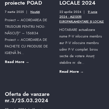
proiecte POAD
LOCALE 2024
7 martie 2025
|
Noutăți
22 aprilie 2024
|
9 iunie
2024 - ALEGERI
Proiect – ACORDAREA DE
EUROPARLAMENTARE ȘI LOCALE
TRUSOURI PENTRU NOU-
HOTARARE actualizare
NĂSCUȚI” – 156834
nume P-V inlocuire membru
Proiect – ACORDAREA DE
aur P-V inlocuire membru
PACHETE CU PRODUSE DE
udmr P-V complet. birou
IGIENĂ ÎN
...
sectie de votare Anunț
Read More
→
stabilire nr. de
...
Read More
→
Oferta de vanzare
nr.3/25.03.2024