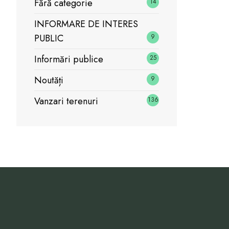
Fără categorie
14
INFORMARE DE INTERES
PUBLIC
9
Informări publice
25
Noutăți
9
Vanzari terenuri
136