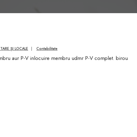
NTARE ȘI LOCALE
|
Contabilitate
bru aur P-V inlocuire membru udmr P-V complet. birou