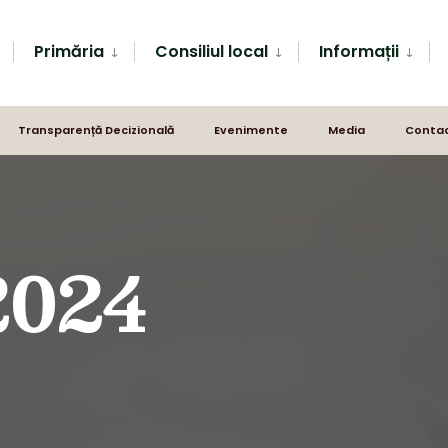
Primăria
Consiliul local
Informații
Transparență Decizională
Evenimente
Media
Conta
2024