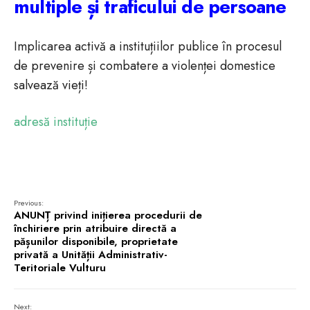
multiple și traficului de persoane
Implicarea activă a instituțiilor publice în procesul
de prevenire și combatere a violenței domestice
salvează vieți!
adresă instituție
Previous:
ANUNȚ privind inițierea procedurii de
închiriere prin atribuire directă a
pășunilor disponibile, proprietate
privată a Unității Administrativ-
Teritoriale Vulturu
Next: