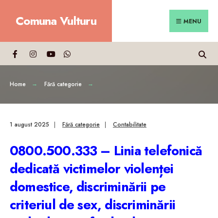
Search
Skip
Comuna Vulturu
for:
Close
to
MENU
Searc
content
Wind
Home
Fără categorie
1 august 2025
|
Fără categorie
|
Contabilitate
0800.500.333 – Linia telefonică
dedicată victimelor violenței
domestice, discriminării pe
criteriul de sex, discriminării