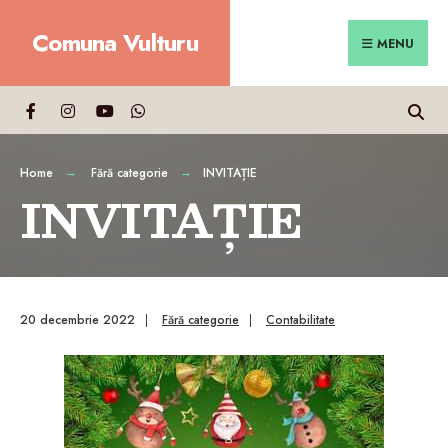
Search
Skip
Comuna Vulturu
for:
Close
to
MENU
Searc
content
Wind
Home
Fără categorie
INVITAȚIE
INVITAȚIE
20 decembrie 2022
|
Fără categorie
|
Contabilitate