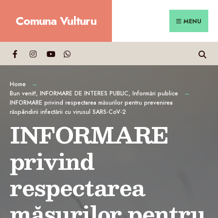
Search
Skip
Comuna Vulturu
for:
Close
to
MENU
Searc
content
Wind
Home
Bun venit!
,
INFORMARE DE INTERES PUBLIC
,
Informări publice
INFORMARE privind respectarea măsurilor pentru prevenirea
răspândirii infectării cu virusul SARS-CoV-2
INFORMARE
privind
respectarea
măsurilor pentru