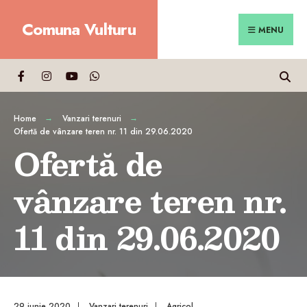
Search
Skip
Comuna Vulturu
for:
Close
to
MENU
Searc
content
Wind
Home
Vanzari terenuri
Ofertă de vânzare teren nr. 11 din 29.06.2020
Ofertă de
vânzare teren nr.
11 din 29.06.2020
29 iunie 2020
|
Vanzari terenuri
|
Agricol