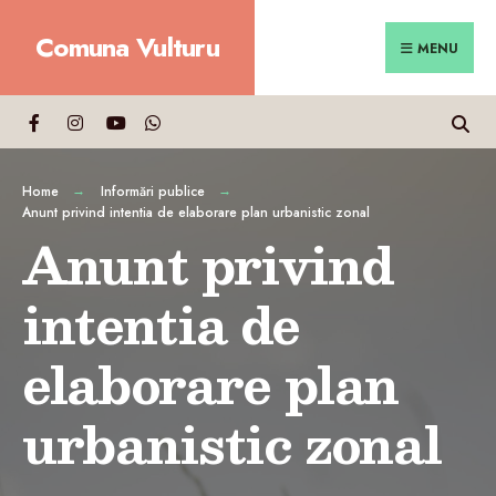
Search
Skip
Comuna Vulturu
for:
Close
to
MENU
Searc
content
Wind
Home
Informări publice
Anunt privind intentia de elaborare plan urbanistic zonal
Anunt privind
intentia de
elaborare plan
urbanistic zonal