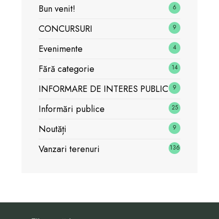
Bun venit!
6
CONCURSURI
9
Evenimente
4
Fără categorie
14
INFORMARE DE INTERES PUBLIC
9
Informări publice
25
Noutăți
9
Vanzari terenuri
136