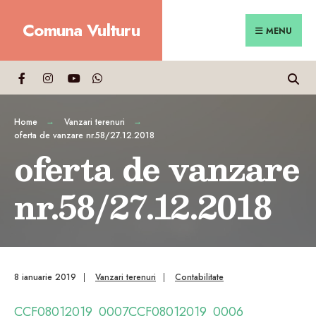
Search
Skip
Comuna Vulturu
for:
Close
to
MENU
Searc
content
Wind
Home
Vanzari terenuri
oferta de vanzare nr.58/27.12.2018
oferta de vanzare
nr.58/27.12.2018
8 ianuarie 2019
|
Vanzari terenuri
|
Contabilitate
CCF08012019_0007
CCF08012019_0006